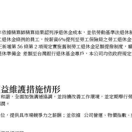
年依據精算師精算結果認列淨退休金成本，並依勞動基準法退休
工退休金條例的員工，按薪資6%提列至勞工保險局之勞工退休
修正新增第 56 條第 2 項規定實施舊制勞工退休金足額提撥制
工退休準備金 差額至台灣銀行退休基金專戶，本公司均依政府規
權益維護措施情形
和諧，全面加強溝通協調，並持續改善工作環境，並定期舉行
利潤。
位，提供具市場競爭力之薪酬；並依據 公司營運、物價指數、