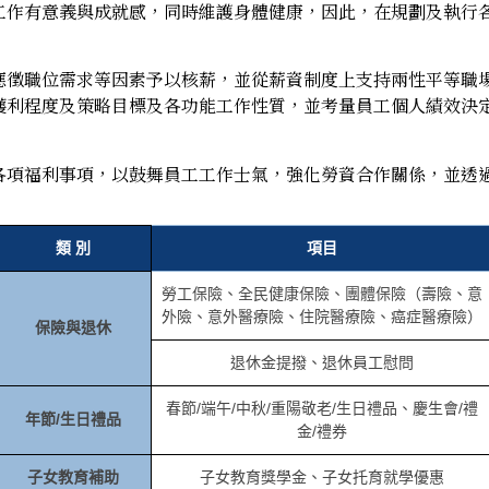
工作有意義與成就感，同時維護身體健康，因此，在規劃及執行
應徵職位需求等因素予以核薪，並從薪資制度上支持兩性平等職
獲利程度及策略目標及各功能工作性質，並考量員工個人績效決
各項福利事項，以鼓舞員工工作士氣，強化勞資合作關係，並透
類 別
項目
勞工保險、全民健康保險、團體保險（壽險、意
外險、意外醫療險、住院醫療險、癌症醫療險）
保險與退休
退休金提撥、退休員工慰問
春節/端午/中秋/重陽敬老/生日禮品、慶生會/禮
年節/生日禮品
金/禮券
子女教育補助
子女教育獎學金、子女托育就學優惠