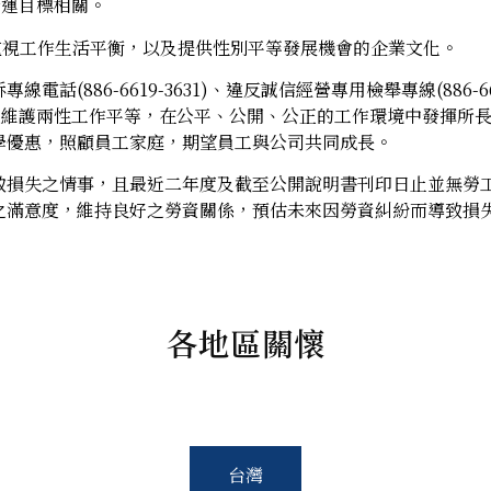
營運目標相關。
重視工作生活平衡，以及提供性別平等發展機會的企業文化。
(886-6619-3631)、違反誠信經營專用檢舉專線(886-6
.com)，極力促進維護兩性工作平等，在公平、公開、公正的工作環境
學優惠，照顧員工家庭，期望員工與公司共同成長。
致損失之情事，且最近二年度及截至公開說明書刊印日止並無勞
之滿意度，維持良好之勞資關係，預估未來因勞資糾紛而導致損
各地區關懷
台灣