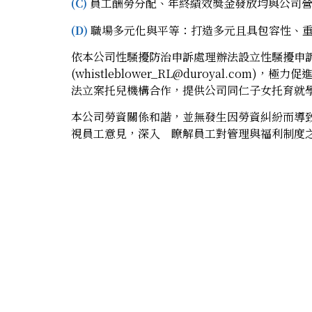
(C)
員工酬勞分配、年終績效獎金發放均與公司
(D)
職場多元化與平等：打造多元且具包容性、
依本公司性騷擾防治申訴處理辦法設立性騷擾申訴專線電話
(whistleblower_RL@duroyal
法立案托兒機構合作，提供公司同仁子女托育就
本公司勞資關係和諧，並無發生因勞資糾紛而導
視員工意見，深入 瞭解員工對管理與福利制度