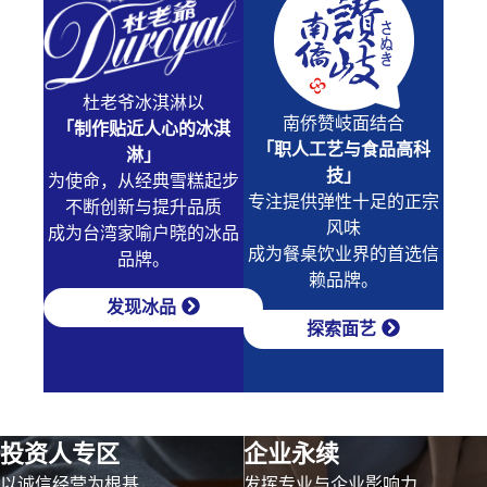
杜老爷冰淇淋以
南侨赞岐面结合
「制作贴近人心的冰淇
「职人工艺与食品高科
淋」
技」
为使命，从经典雪糕起步
专注提供弹性十足的正宗
不断创新与提升品质
风味
成为台湾家喻户晓的冰品
成为餐桌饮业界的首选信
品牌。
赖品牌。
发现冰品
探索面艺
投资人专区
企业永续
以诚信经营为根基
发挥专业与企业影响力